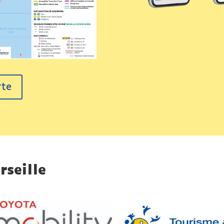
rte
rseille