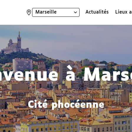
Actualités
Lieux a
Ville
:
nvenue à Marse
Cité phocéenne