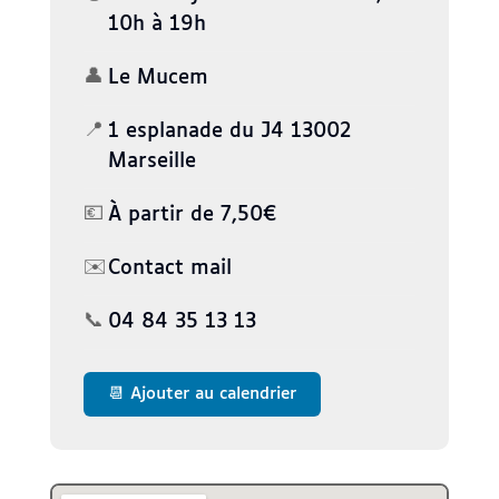
10h à 19h
👤
Le Mucem
📍
1 esplanade du J4 13002
Marseille
💶
À partir de 7,50€
✉️
Contact mail
📞
04 84 35 13 13
📆 Ajouter au calendrier