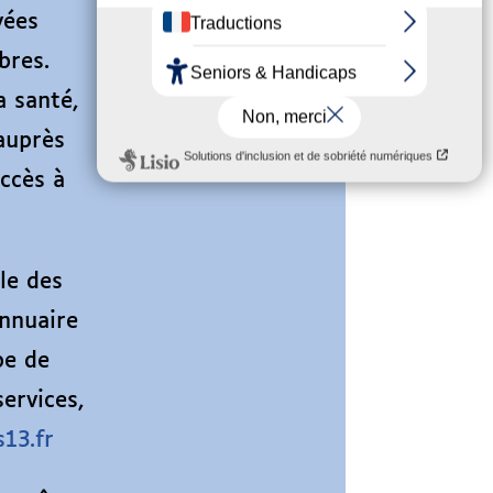
yées
bres.
a santé,
 auprès
accès à
le des
nnuaire
pe de
ervices,
13.fr