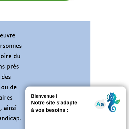
 œuvre
ersonnes
toire du
ns près
 des
 ou de
aires
 ainsi
andicap.