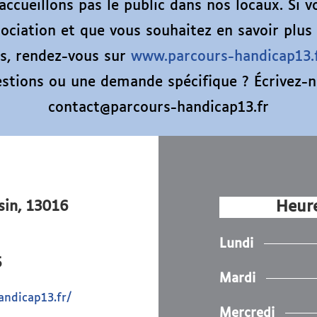
accueillons pas le public dans nos locaux. Si v
ociation et que vous souhaitez en savoir plus
ns, rendez-vous sur
www.parcours-handicap13.
stions ou une demande spécifique ? Écrivez-
contact@parcours-handicap13.fr
sin, 13016
Heure
Lundi
5
Mardi
andicap13.fr/
Mercredi