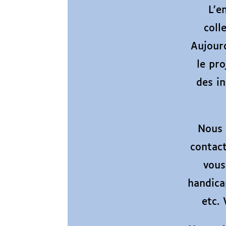
L’e
coll
Aujourd
le pro
des in
Nous 
contac
vous
handica
etc. 