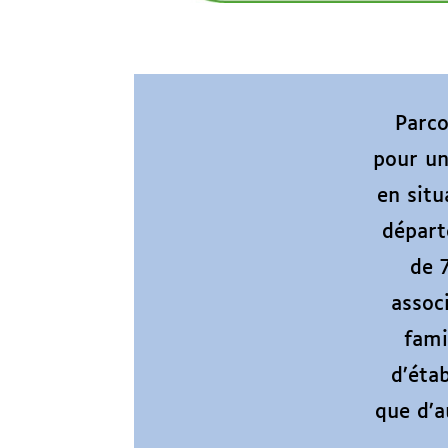
Parco
pour un
en situ
départ
de 
assoc
fami
d’éta
que d’a