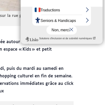
sur la rue piétonne — accès de plain-
Vue en plongé
ée autour de plusieurs univers :
n espace « Kids » et petit
midi, puis du mardi au samedi en
hopping culturel en fin de semaine.
éservations immédiates grâce au click
ux