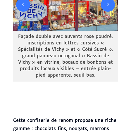
 «
 la
à
 de
Façade double avec auvents rose poudré,
inscriptions en lettres cursives «
ier
Spécialités de Vichy » et « Côté Sucré »,
V
ble
grand panneau octogonal « Bassin de
Sp
Vichy » en vitrine, bocaux de bonbons et
produits locaux visibles — entrée plain-
pied apparente, seuil bas.
pas
— v
Cette confiserie de renom propose une riche
gamme : chocolats fins, nougats, marrons