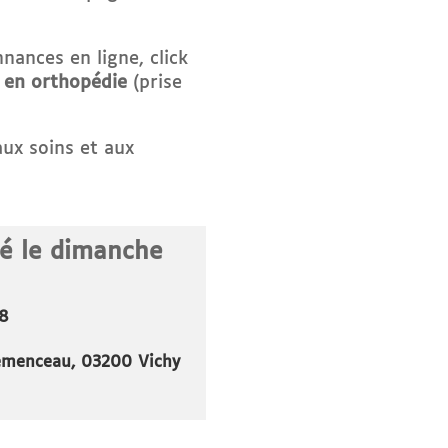
nances en ligne, click
 en orthopédie
(
prise
s aux soins et aux
é le dimanche
98
emenceau, 03200 Vichy