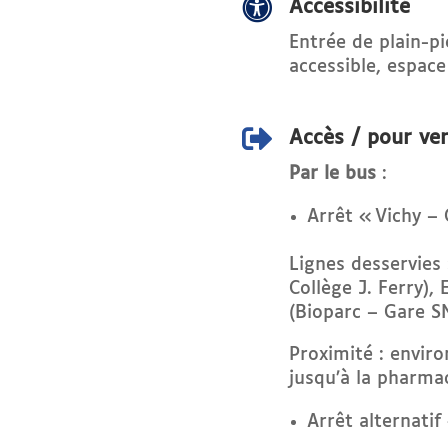

Accessibilité
Entrée de plain-p
accessible, espace

Accès / pour ven
Par le bus
:
Arrêt « Vichy –
Lignes desservies
Collège J. Ferry),
(Bioparc – Gare 
Proximité : enviro
jusqu’à la pharma
Arrêt alternati