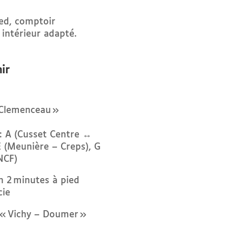
ied, comptoir
 intérieur adapté.
ir
 Clemenceau »
 : A (Cusset Centre ↔
 E (Meunière – Creps), G
SNCF)
n 2 minutes à pied
cie
f « Vichy – Doumer »