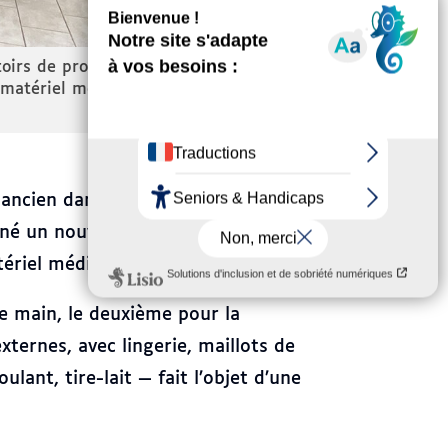
 sur un local de stockage et de nettoyage du matériel de 
eu visibles, sol carrelé blanc, espace dédié à la désinfe
 ancien dans sa spécialité. Depuis
nné un nouvel élan, en élargissant
ériel médical et professionnel.
de main, le deuxième pour la
ernes, avec lingerie, maillots de
ulant, tire-lait — fait l’objet d’une