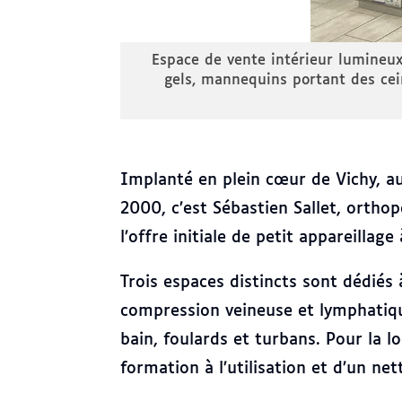
ir gris anthracite avec présentoirs de produits de soin,
rayonnages garnis de boîtes de matériel médical et orth
olorées.
Implanté en plein cœur de Vichy, au 
2000, c’est Sébastien Sallet, orthop
l’offre initiale de petit appareill
Trois espaces distincts sont dédiés 
compression veineuse et lymphatique
bain, foulards et turbans. Pour la loc
formation à l’utilisation et d’un net