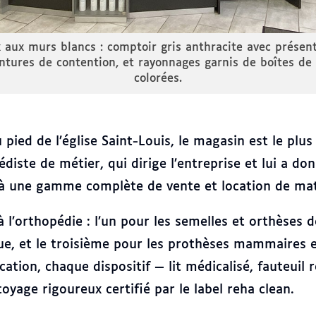
 crèmes et
Porte blanche à ouverture large donnant
opédique
personne et matelas de transfert bl
pied de l’église Saint-Louis, le magasin est le plus
édiste de métier, qui dirige l’entreprise et lui a do
age à une gamme complète de vente et location de mat
à l’orthopédie : l’un pour les semelles et orthèses 
, et le troisième pour les prothèses mammaires ext
ation, chaque dispositif — lit médicalisé, fauteuil ro
toyage rigoureux certifié par le label reha clean.