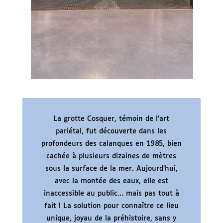
La grotte Cosquer, témoin de l’art
pariétal, fut découverte dans les
profondeurs des calanques en 1985, bien
cachée à plusieurs dizaines de mètres
sous la surface de la mer. Aujourd’hui,
avec la montée des eaux, elle est
inaccessible au public… mais pas tout à
fait ! La solution pour connaître ce lieu
unique, joyau de la préhistoire, sans y